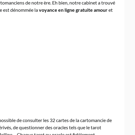
rtomanciens de notre ère. Eh bien, notre cabinet a trouvé
ule est dénommée la
voyance en ligne gratuite amour
et
possible de consulter les 32 cartes de la cartomancie de
érivés, de questionner des oracles tels que le tarot
e Belline… Chaque tarot ou oracle est fidèlement