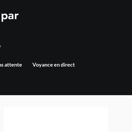
 par
s
s attente
Voyance en direct